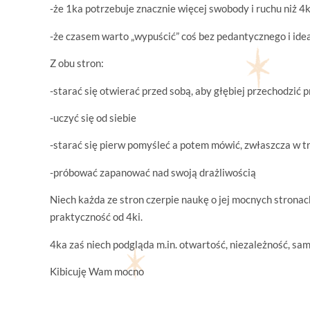
-że 1ka potrzebuje znacznie więcej swobody i ruchu niż 4
-że czasem warto „wypuścić” coś bez pedantycznego i id
Z obu stron:
-starać się otwierać przed sobą, aby głębiej przechodzić 
-uczyć się od siebie
-starać się pierw pomyśleć a potem mówić, zwłaszcza w t
-próbować zapanować nad swoją drażliwością
Niech każda ze stron czerpie naukę o jej mocnych stronach
praktyczność od 4ki.
4ka zaś niech podgląda m.in. otwartość, niezależność, sa
Kibicuję Wam mocno