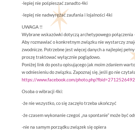
-lepiej nie pośpieszać zanadto 4ki
-lepiej nie nadwyrężać zaufania i lojalności 4ki
UWAGA !!
Wybrane wskazówki dotyczą archetypowego połączenia – 
Aby rozmawiać o konkretnym związku nie wystarczy znajo
zwodnicze. Potrzebne jest więcej danych a najlepiej pełn
proszę traktować wyłącznie poglądowo.
Poniżej link do postu opisującego jak moim zdaniem wart
w odniesieniu do związku. Zapoznaj się, jeśli go nie czytał
http
s://www.facebook.com/photo.php?fbid=2712526
Osoba o wibracji 4ki:
-że nie wszystko, co się zaczęło trzeba ukończyć
-że czasem wykonanie czegoś „na spontanie” może być od
-nie na samym porządku związek się opiera