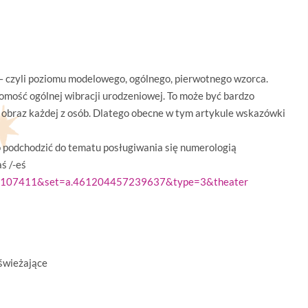
czyli poziomu modelowego, ogólnego, pierwotnego wzorca.
mość ogólnej wibracji urodzeniowej. To może być bardzo
y obraz każdej z osób. Dlatego obecne w tym artykule wskazówki
o podchodzić do tematu posługiwania się numerologią
aś /-eś
492107411&set=a.461204457239637&type=3&theater
świeżające