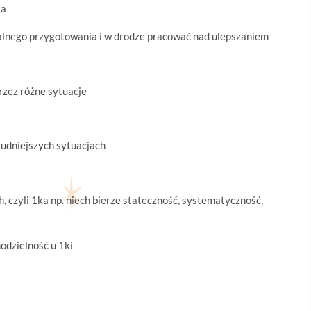
ka
ealnego przygotowania i w drodze pracować nad ulepszaniem
przez różne sytuacje
rudniejszych sytuacjach
, czyli 1ka np. niech bierze stateczność, systematyczność,
modzielność u 1ki