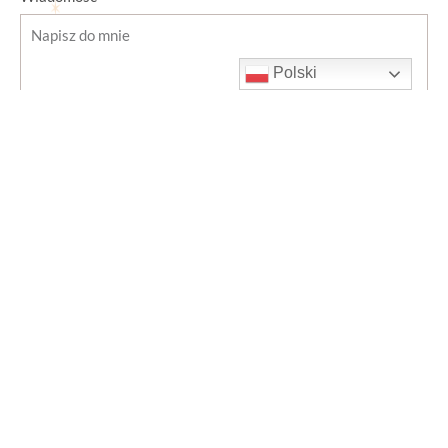
Polski
Wyrażam zgodę na przetwarzanie moich danych osobowych
w celu odpowiedzi na wiadomość, zgodnie z Polityką
Prywatności.
Wyślij wiadomość