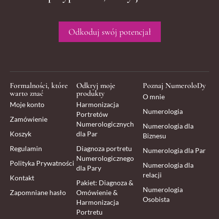
Odkoduj swój potencjał
Formalności, które
Odkryj moje
Poznaj NumeroloDy
warto znać
produkty
O mnie
Moje konto
Harmonizacja
Numerologia
Portretów
Zamówienie
Numerologicznych
Numerologia dla
Koszyk
dla Par
Biznesu
Regulamin
Diagnoza portretu
Numerologia dla Par
Numerologicznego
Polityka Prywatności
Numerologia dla
dla Pary
relacji
Kontakt
Pakiet: Diagnoza &
Numerologia
Zapomniane hasło
Omówienie &
Osobista
Harmonizacja
Portretu