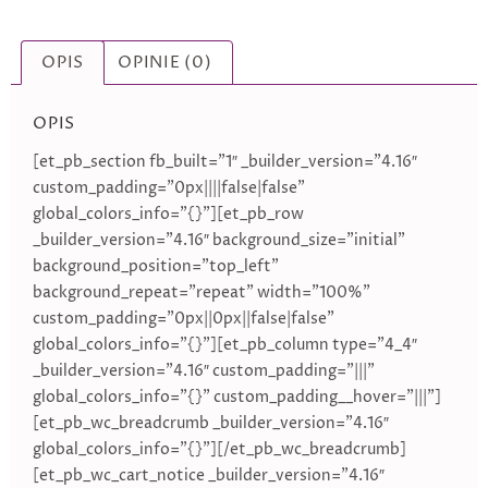
OPIS
OPINIE (0)
OPIS
[et_pb_section fb_built=”1″ _builder_version=”4.16″
custom_padding=”0px||||false|false”
global_colors_info=”{}”][et_pb_row
_builder_version=”4.16″ background_size=”initial”
background_position=”top_left”
background_repeat=”repeat” width=”100%”
custom_padding=”0px||0px||false|false”
global_colors_info=”{}”][et_pb_column type=”4_4″
_builder_version=”4.16″ custom_padding=”|||”
global_colors_info=”{}” custom_padding__hover=”|||”]
[et_pb_wc_breadcrumb _builder_version=”4.16″
global_colors_info=”{}”][/et_pb_wc_breadcrumb]
[et_pb_wc_cart_notice _builder_version=”4.16″