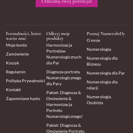
Odkoduj swój potencjał
Formalności, które
Odkryj moje
Poznaj NumeroloDy
warto znać
produkty
O mnie
Moje konto
Harmonizacja
Numerologia
Portretów
Zamówienie
Numerologicznych
Numerologia dla
Koszyk
dla Par
Biznesu
Regulamin
Diagnoza portretu
Numerologia dla Par
Numerologicznego
Polityka Prywatności
Numerologia dla
dla Pary
relacji
Kontakt
Pakiet: Diagnoza &
Numerologia
Zapomniane hasło
Omówienie &
Osobista
Harmonizacja
Portretu
Numerologicznego!
Pakiet: Diagnoza &
Omówienie Portretu