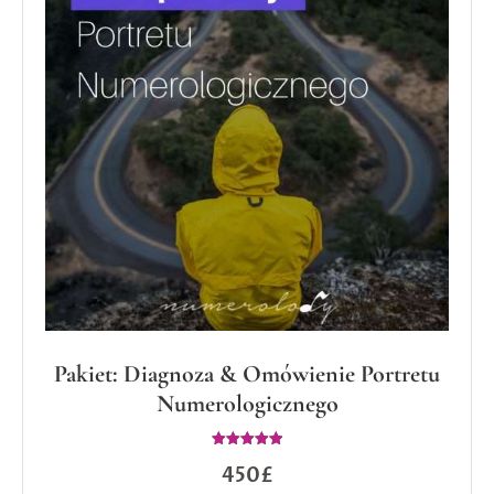
Pakiet: Diagnoza & Omówienie Portretu
Numerologicznego
Oceniono
450
£
5.00
na 5