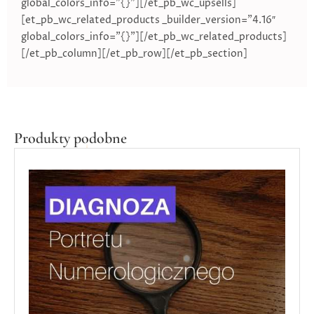
global_colors_info=”{}”][/et_pb_wc_upsells]
[et_pb_wc_related_products _builder_version=”4.16″
global_colors_info=”{}”][/et_pb_wc_related_products]
[/et_pb_column][/et_pb_row][/et_pb_section]
Produkty podobne