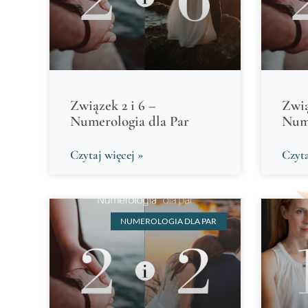
Związek 2 i 6 –
Zwią
Numerologia dla Par
Nume
Czytaj więcej »
Czyta
NUMEROLOGIA DLA PAR