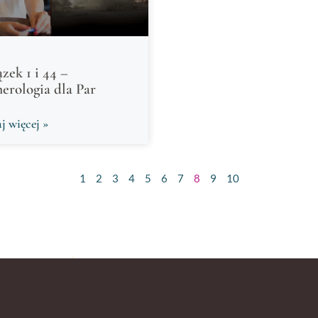
zek 1 i 44 –
rologia dla Par
j więcej »
1
2
3
4
5
6
7
8
9
10