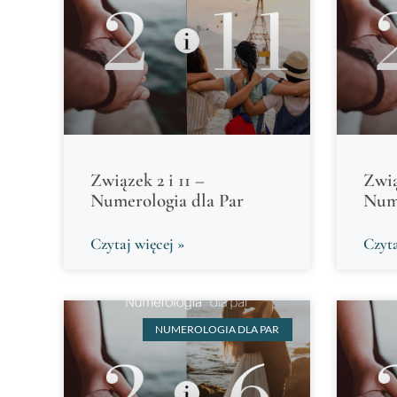
Związek 2 i 11 –
Zwią
Numerologia dla Par
Nume
Czytaj więcej »
Czyta
NUMEROLOGIA DLA PAR