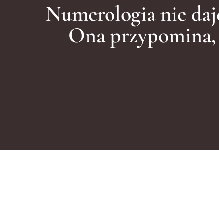
Numerologia nie daj
Ona przypomina, ż
Formalności, które warto znać
Moje konto
Zamówienie
Koszyk
Regulamin