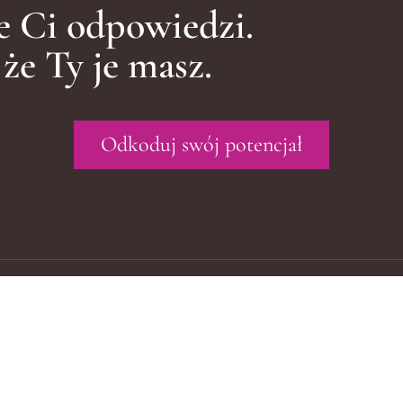
e Ci odpowiedzi.
e Ty je masz.
Odkoduj swój potencjał
Odkryj moje produkty
Po
Harmonizacja Portretów Numerologicznych dla Par
O m
Diagnoza portretu Numerologicznego dla Pary
Num
Pakiet: Diagnoza & Omówienie & Harmonizacja Portretu
Num
Numerologicznego!
Num