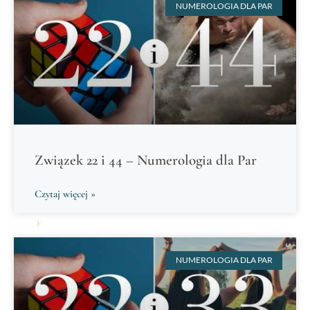
NUMEROLOGIA DLA PAR
Związek 22 i 44 – Numerologia dla Par
Czytaj więcej »
NUMEROLOGIA DLA PAR