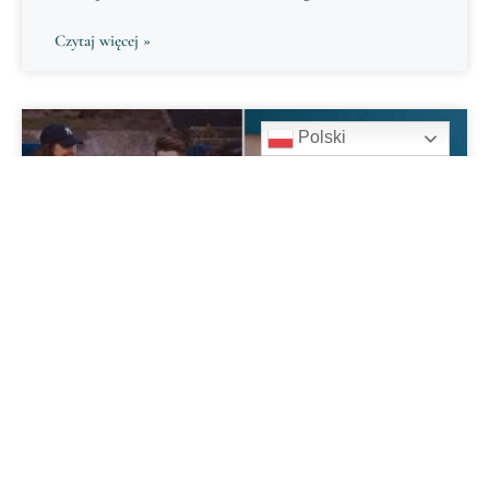
Czytaj więcej »
Polski
NUMEROLOGIA DLA PAR
Związek 9 i 22 – Numerologia dla Par
Czytaj więcej »