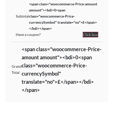
<span class="woocommerce-Price-amount
amount"><bdi>0<span
Subtotal
class="woocommerce-Price-
currencySymbol" translate="no">£</span>
</bdi></span>
Have a coupon?
Click here
<span class="woocommerce-Price-
amount amount"><bdi>0<span
class="woocommerce-Price-
Grand
Total
currencySymbol"
translate="no">£</span></bdi>
</span>