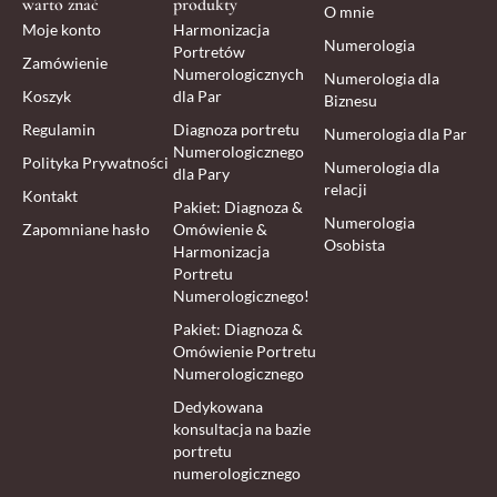
warto znać
produkty
O mnie
Moje konto
Harmonizacja
Numerologia
Portretów
Zamówienie
Numerologicznych
Numerologia dla
Koszyk
dla Par
Biznesu
Regulamin
Diagnoza portretu
Numerologia dla Par
Numerologicznego
Polityka Prywatności
Numerologia dla
dla Pary
relacji
Kontakt
Pakiet: Diagnoza &
Numerologia
Zapomniane hasło
Omówienie &
Osobista
Harmonizacja
Portretu
Numerologicznego!
Pakiet: Diagnoza &
Omówienie Portretu
Numerologicznego
Dedykowana
konsultacja na bazie
portretu
numerologicznego